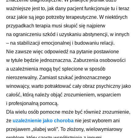
ważniejsze jest to, jak dany pacjent funkcjonuje tu i teraz
oraz jakie są jego potrzeby terapeutyczne. W niektórych
przypadkach terapia musi skupić się najpierw
na ograniczeniu szkód i uzyskaniu abstynencji, w innych
– na stabilizacji emocjonalnej i budowaniu relacji.
Nie zawsze więc odpowiedź na pytanie postawione
w tytule będzie jednoznaczna. Zaburzenia osobowości
a uzależnienia mogą być splecione w sposób
nierozerwalny. Zamiast szukać jednoznacznego
winowajcy, warto potraktować cały obraz psychiczny jako
całość, którą należy objąć zrozumieniem, wsparciem
i profesjonalną pomocą.
Dla wielu osób pomocne może być również zrozumienie,
że
uzależnienie jako choroba
nie jest wyborem ani
przejawem „słabej woli”. To złożony, wielowymiarowy
problem, który często współistnieje z innymi