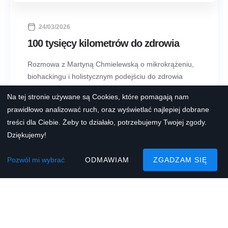
24/03/2026
100 tysięcy kilometrów do zdrowia
Rozmowa z Martyną Chmielewską o mikrokrążeniu,
biohackingu i holistycznym podejściu do zdrowia
Zacznijmy od podstaw. Czy da się oszukać wiek
Na tej stronie używane są Cookies, które pomagają nam
i proces starzenia się, żeby żyć w zdrowiu
prawidłowo analizować ruch, oraz wyświetlać najlepiej dobrane
i szczęściu?Tak. [...]
treści dla Ciebie. Żeby to działało, potrzebujemy Twojej zgody.
Dziękujemy!
Czytaj dalej
Pozwól mi wybrać
ODMAWIAM
ZGADZAM SIĘ