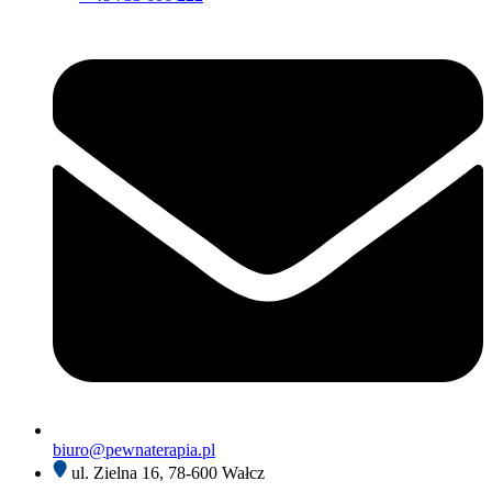
biuro@pewnaterapia.pl
ul. Zielna 16, 78-600 Wałcz