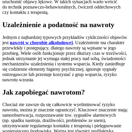
uruchomić objawy lękowe. W takich sytuacjach warto wrócić
do technik poznawczo-behawioralnych, ćwiczeń oddechowych
czy kontaktu z terapeutą.
Uzależnienie a podatność na nawroty
Jednym z najbardziej typowych przykładów cykliczności objawów
jest
nawrót w chorobie alkoholowej
. Uzależnienie ma charakter
przewlekły i postępujący, dlatego nawroty są wpisane w jego
przebieg. Wiele osób funkcjonuje przez dłuższy czas w trzeźwości,
jednak utrzymanie jej wymaga stałej pracy nad sobą, świadomości
mechanizmów uzależnienia i systemu wsparcia. Kiedy zaniedbuje
się codzienne elementy higieny psychicznej, ignoruje sygnały
ostrzegawcze lub przestaje korzystać z grup wsparcia, ryzyko
nawrotu wzrasta.
Jak zapobiegać nawrotom?
Chociaż nie zawsze da się całkowicie wyeliminować ryzyko
nawrotu, można je znacznie ograniczyć. Kluczowe znaczenie mają:
samoobserwacja, rozpoznawanie tzw. sygnałów alarmowych
(np. spadku nastroju, drażliwości, problemów ze snem),
utrzymywanie regularnego kontaktu z terapeutą i pielęgnowanie
wspierającego środowiska. Ważna jest również profilaktyka