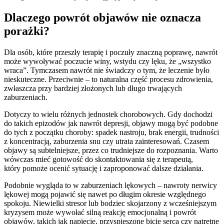
Dlaczego powrót objawów nie oznacza
porażki?
Dla osób, które przeszły terapię i poczuły znaczną poprawę, nawrót
może wywoływać poczucie winy, wstydu czy lęku, że „wszystko
wraca”. Tymczasem nawrót nie świadczy o tym, że leczenie było
nieskuteczne. Przeciwnie – to naturalna część procesu zdrowienia,
zwłaszcza przy bardziej złożonych lub długo trwających
zaburzeniach.
Dotyczy to wielu różnych jednostek chorobowych. Gdy dochodzi
do takich epizodów jak nawrót depresji, objawy mogą być podobne
do tych z początku choroby: spadek nastroju, brak energii, trudności
z koncentracją, zaburzenia snu czy utrata zainteresowań. Czasem
objawy są subtelniejsze, przez co trudniejsze do rozpoznania. Warto
wówczas mieć gotowość do skontaktowania się z terapeutą,
który pomoże ocenić sytuację i zaproponować dalsze działania.
Podobnie wygląda to w zaburzeniach lękowych – nawroty nerwicy
lękowej mogą pojawić się nawet po długim okresie względnego
spokoju. Niewielki stresor lub bodziec skojarzony z wcześniejszym
kryzysem może wywołać silną reakcję emocjonalną i powrót
objawów, takich jak napięcie, przyspieszone bicie serca czy natrętne