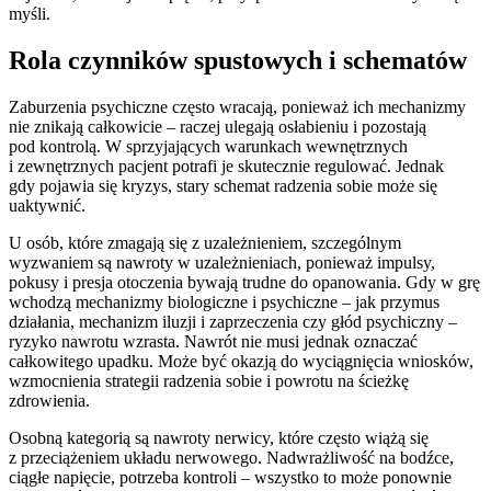
myśli.
Rola czynników spustowych i schematów
Zaburzenia psychiczne często wracają, ponieważ ich mechanizmy
nie znikają całkowicie – raczej ulegają osłabieniu i pozostają
pod kontrolą. W sprzyjających warunkach wewnętrznych
i zewnętrznych pacjent potrafi je skutecznie regulować. Jednak
gdy pojawia się kryzys, stary schemat radzenia sobie może się
uaktywnić.
U osób, które zmagają się z uzależnieniem, szczególnym
wyzwaniem są nawroty w uzależnieniach, ponieważ impulsy,
pokusy i presja otoczenia bywają trudne do opanowania. Gdy w grę
wchodzą mechanizmy biologiczne i psychiczne – jak przymus
działania, mechanizm iluzji i zaprzeczenia czy głód psychiczny –
ryzyko nawrotu wzrasta. Nawrót nie musi jednak oznaczać
całkowitego upadku. Może być okazją do wyciągnięcia wniosków,
wzmocnienia strategii radzenia sobie i powrotu na ścieżkę
zdrowienia.
Osobną kategorią są nawroty nerwicy, które często wiążą się
z przeciążeniem układu nerwowego. Nadwrażliwość na bodźce,
ciągłe napięcie, potrzeba kontroli – wszystko to może ponownie