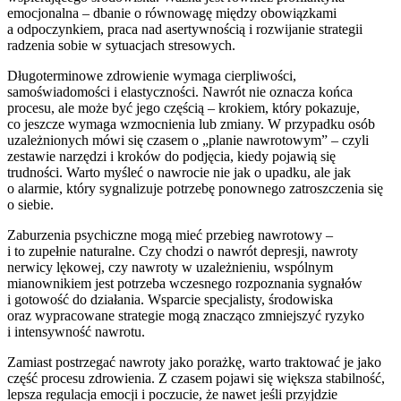
emocjonalna – dbanie o równowagę między obowiązkami
a odpoczynkiem, praca nad asertywnością i rozwijanie strategii
radzenia sobie w sytuacjach stresowych.
Długoterminowe zdrowienie wymaga cierpliwości,
samoświadomości i elastyczności. Nawrót nie oznacza końca
procesu, ale może być jego częścią – krokiem, który pokazuje,
co jeszcze wymaga wzmocnienia lub zmiany. W przypadku osób
uzależnionych mówi się czasem o „planie nawrotowym” – czyli
zestawie narzędzi i kroków do podjęcia, kiedy pojawią się
trudności. Warto myśleć o nawrocie nie jak o upadku, ale jak
o alarmie, który sygnalizuje potrzebę ponownego zatroszczenia się
o siebie.
Zaburzenia psychiczne mogą mieć przebieg nawrotowy –
i to zupełnie naturalne. Czy chodzi o nawrót depresji, nawroty
nerwicy lękowej, czy nawroty w uzależnieniu, wspólnym
mianownikiem jest potrzeba wczesnego rozpoznania sygnałów
i gotowość do działania. Wsparcie specjalisty, środowiska
oraz wypracowane strategie mogą znacząco zmniejszyć ryzyko
i intensywność nawrotu.
Zamiast postrzegać nawroty jako porażkę, warto traktować je jako
część procesu zdrowienia. Z czasem pojawi się większa stabilność,
lepsza regulacja emocji i poczucie, że nawet jeśli przyjdzie