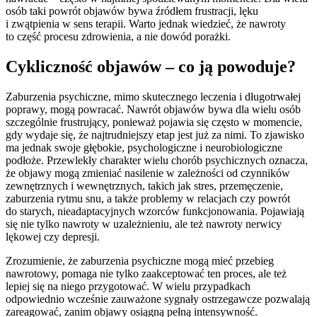
osób taki powrót objawów bywa źródłem frustracji, lęku
i zwątpienia w sens terapii. Warto jednak wiedzieć, że nawroty
to część procesu zdrowienia, a nie dowód porażki.
Cykliczność objawów – co ją powoduje?
Zaburzenia psychiczne, mimo skutecznego leczenia i długotrwałej
poprawy, mogą powracać. Nawrót objawów bywa dla wielu osób
szczególnie frustrujący, ponieważ pojawia się często w momencie,
gdy wydaje się, że najtrudniejszy etap jest już za nimi. To zjawisko
ma jednak swoje głębokie, psychologiczne i neurobiologiczne
podłoże. Przewlekły charakter wielu chorób psychicznych oznacza,
że objawy mogą zmieniać nasilenie w zależności od czynników
zewnętrznych i wewnętrznych, takich jak stres, przemęczenie,
zaburzenia rytmu snu, a także problemy w relacjach czy powrót
do starych, nieadaptacyjnych wzorców funkcjonowania. Pojawiają
się nie tylko nawroty w uzależnieniu, ale też nawroty nerwicy
lękowej czy depresji.
Zrozumienie, że zaburzenia psychiczne mogą mieć przebieg
nawrotowy, pomaga nie tylko zaakceptować ten proces, ale też
lepiej się na niego przygotować. W wielu przypadkach
odpowiednio wcześnie zauważone sygnały ostrzegawcze pozwalają
zareagować, zanim objawy osiągną pełną intensywność.