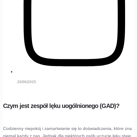
20/06/2025
Czym jest zespół lęku uogólnionego (GAD)?
Codzienny niepokój i zamartwianie się to doświadczenia, które zna
niemal każdy z nas. Jednak dla niektórych osób uczucie lęku staje