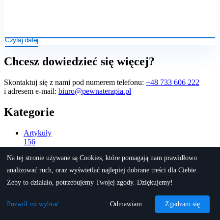
Czytaj dalej
Chcesz dowiedzieć się więcej?
Skontaktuj się z nami pod numerem telefonu:
+48 733 606 222
i adresem e-mail:
biuro@pewnaterapia.pl
Kategorie
Artykuły
156
Biznes i rozwój osobisty
Na tej stronie używane są Cookies, które pomagają nam prawidłowo
8
Dzieci
analizować ruch, oraz wyświetlać najlepiej dobrane treści dla Ciebie.
12
Żeby to działało, potrzebujemy Twojej zgody. Dziękujemy!
Magazyn
67
O leczeniu uzależnień
Pozwól mi wybrać
Odmawiam
Zgadzam się
76