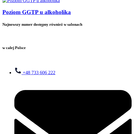
Poziom GGTP u alkoholika
Najnowszy numer dostępny również w salonach
w całej Polsce
+48 733 606 222