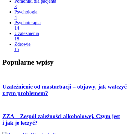
Poradniki dla pacjenta
3
Psychologia
4
Psychoterapia
14
Uzależnienia
18
Zdrowie
15
Popularne wpisy
Uzależnienie od masturbacji – objawy, jak walczyć
z tym problemem?
ZZA – Zespół zależności alkoholowej. Czym jest
i jak je leczyć?