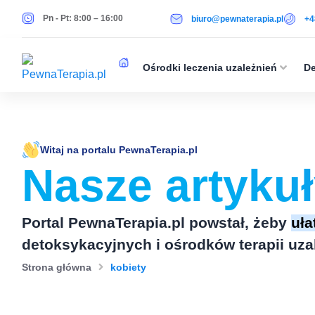
Pn - Pt: 8:00 – 16:00
biuro@pewnaterapia.pl
+4
Ośrodki leczenia uzależnień
De
Witaj na portalu PewnaTerapia.pl
Nasze artyku
Portal PewnaTerapia.pl powstał, żeby
uła
detoksykacyjnych i ośrodków terapii uzal
Strona główna
kobiety