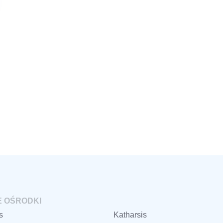
 OŚRODKI
s
Katharsis