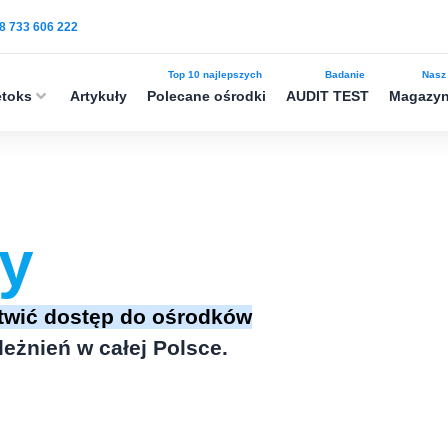
8 733 606 222
Top 10 najlepszych
Badanie
Nasz
toks
Artykuły
Polecane ośrodki
AUDIT TEST
Magazy
ły
twić dostęp do ośrodków
eżnień w całej Polsce.