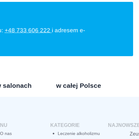
u:
+48 733 606 222
i adresem e-
 salonach
w całej Polsce
NU
KATEGORIE
NAJNOWSZE
O nas
Leczenie alkoholizmu
Zeu