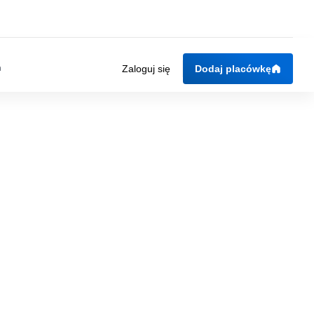
n
Zaloguj się
Dodaj placówkę