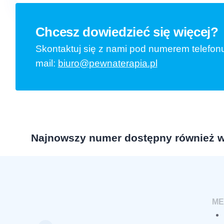
Chcesz dowiedzieć się więcej?
Skontaktuj się z nami pod numerem telefon
mail:
biuro@pewnaterapia.pl
Najnowszy numer dostępny również w
ME