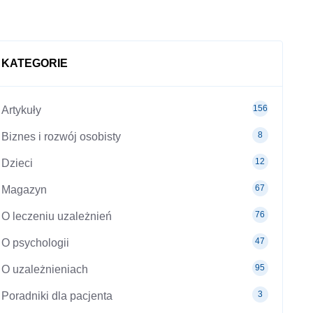
KATEGORIE
156
Artykuły
8
Biznes i rozwój osobisty
12
Dzieci
67
Magazyn
76
O leczeniu uzależnień
47
O psychologii
95
O uzależnieniach
3
Poradniki dla pacjenta