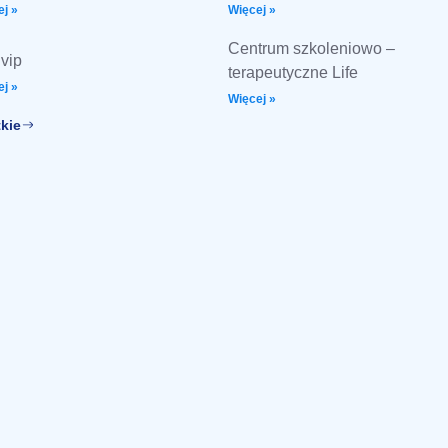
j »
Więcej »
Centrum szkoleniowo –
vip
terapeutyczne Life
j »
Więcej »
kie