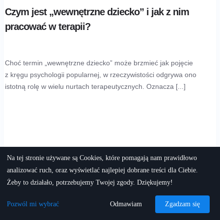
Czym jest „wewnętrzne dziecko” i jak z nim
pracować w terapii?
Choć termin „wewnętrzne dziecko” może brzmieć jak pojęcie
z kręgu psychologii popularnej, w rzeczywistości odgrywa ono
istotną rolę w wielu nurtach terapeutycznych. Oznacza [...]
Na tej stronie używane są Cookies, które pomagają nam prawidłowo
analizować ruch, oraz wyświetlać najlepiej dobrane treści dla Ciebie.
Żeby to działało, potrzebujemy Twojej zgody. Dziękujemy!
Pozwól mi wybrać
Odmawiam
Zgadzam się