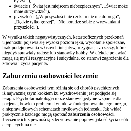
by żyć”),
świecie („Świat jest miejscem niebezpiecznym”, „Świat może
mnie skrzywdzić”),
przyszłości („W przyszłości nie czeka mnie nic dobrego”,
„Będzie tylko gorzej”, „Nie poradzę sobie z wyzwaniami
przyszłości”).
W wyniku takich negatywistycznych, katastroficznych przekonań
u jednostki pojawia się wysoki poziom lęku, wycofanie społeczne,
brak podejmowania własnych inicjatyw, rezygnacja z rzeczy, które
niegdyś sprawiały radość lub stanowiły hobby. W efekcie pojawiać
mogą się myśli rezygnacyjne i suicydalne, co stanowi zagrożenie dla
zdrowia i życia pacjenta.
Zaburzenia osobowości leczenie
Zaburzenia osobowości tym różnią się od chorób psychicznych,
iż najważniejszym krokiem ku wyzdrowieniu jest podjęcie się
terapii. Psychofarmakologia może stanowić jedynie wsparcie dla
pacjenta, bowiem problem tkwi nie w funkcjonowaniu jego mózgu,
a nieprawidłowych schematach myślowych jednostki. Jak widać
praktycznie każdego mogą spotkać
zaburzenia osobowości.
Leczenie
ich z pewnością zdecydowanie poprawi jakość życia osób
cierpiących na nie.