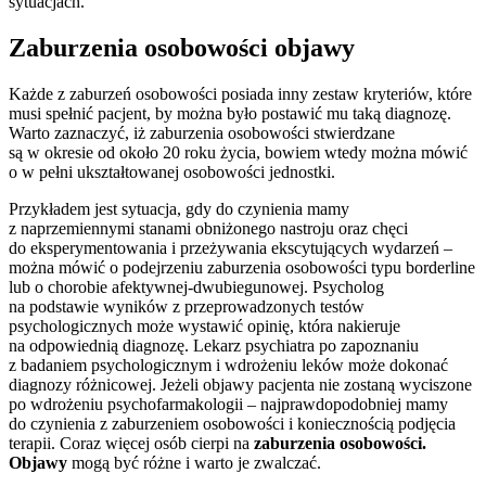
sytuacjach.
Zaburzenia osobowości objawy
Każde z zaburzeń osobowości posiada inny zestaw kryteriów, które
musi spełnić pacjent, by można było postawić mu taką diagnozę.
Warto zaznaczyć, iż zaburzenia osobowości stwierdzane
są w okresie od około 20 roku życia, bowiem wtedy można mówić
o w pełni ukształtowanej osobowości jednostki.
Przykładem jest sytuacja, gdy do czynienia mamy
z naprzemiennymi stanami obniżonego nastroju oraz chęci
do eksperymentowania i przeżywania ekscytujących wydarzeń –
można mówić o podejrzeniu zaburzenia osobowości typu borderline
lub o chorobie afektywnej-dwubiegunowej. Psycholog
na podstawie wyników z przeprowadzonych testów
psychologicznych może wystawić opinię, która nakieruje
na odpowiednią diagnozę. Lekarz psychiatra po zapoznaniu
z badaniem psychologicznym i wdrożeniu leków może dokonać
diagnozy różnicowej. Jeżeli objawy pacjenta nie zostaną wyciszone
po wdrożeniu psychofarmakologii – najprawdopodobniej mamy
do czynienia z zaburzeniem osobowości i koniecznością podjęcia
terapii. Coraz więcej osób cierpi na
zaburzenia osobowości.
Objawy
mogą być różne i warto je zwalczać.