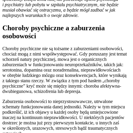
i psychiatry lub pobytu w szpitalu psychiatrycznym, nie będzie
musiał obawiać się ostracyzmu, a będzie mógł zadbać w jak
najlepszych warunkach o swoje zdrowie.
Choroby psychiczne a zaburzenia
osobowości
Choroby psychiczne nie są tożsame z zaburzeniami osobowości,
chociaż mogą z nimi współwystępować. Gdy poruszany jest temat
schorzeń natury psychicznej, mowa jest o organicznych
zaburzeniach w funkcjonowaniu neuroprzekaźników, takich jak:
serotonina, dopamina oraz noradrenalina, nieprawidłowościach
w obrębie ludzkiego mózgu oraz konsekwencjach, które wynikają
z takiego stanu rzeczy. W związku z tym pod hasłem „choroby
psychiczne” kryć może się między innymi: choroba afektywna-
dwubiegunowa, schizofrenia lub depresja.
Zaburzenia osobowości to nieprzystosowawcze, utrwalone
schematy funkcjonowania danej jednostki. Należy w tym miejscu
podkreślić, iż ich objawy u każdej osoby będą umiejscowione
inaczej na kontinuum nieprawidłowości. U niektórych pacjentów
dostrzec je można już przy pierwszym kontakcie, u innych zaś
w określonych, urazowych, stresowych bądź traumatycznych