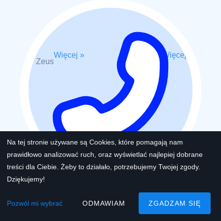
Więcej »
Więcej »
Zeus
Katharsis
Na tej stronie używane są Cookies, które pomagają nam
prawidłowo analizować ruch, oraz wyświetlać najlepiej dobrane
treści dla Ciebie. Żeby to działało, potrzebujemy Twojej zgody.
Dziękujemy!
Pozwól mi wybrać
ODMAWIAM
ZGADZAM SIĘ
Kontakt