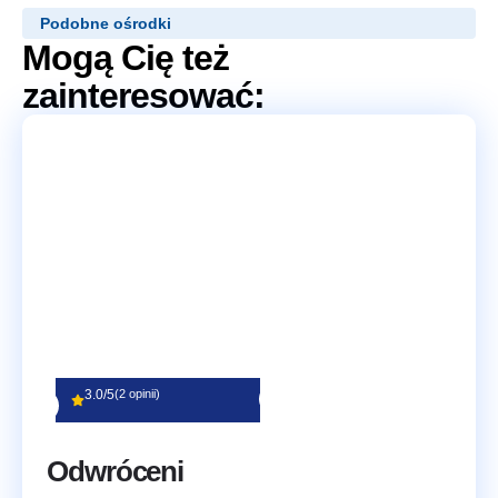
Podobne ośrodki
Mogą Cię też
zainteresować:
3.0/5
(2 opinii)
Odwróceni