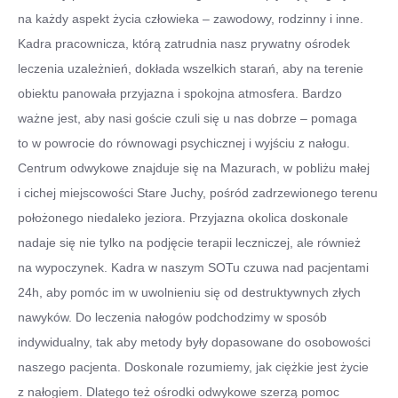
na każdy aspekt życia człowieka – zawodowy, rodzinny i inne.
Kadra pracownicza, którą zatrudnia nasz prywatny ośrodek
leczenia uzależnień, dokłada wszelkich starań, aby na terenie
obiektu panowała przyjazna i spokojna atmosfera. Bardzo
ważne jest, aby nasi goście czuli się u nas dobrze – pomaga
to w powrocie do równowagi psychicznej i wyjściu z nałogu.
Centrum odwykowe znajduje się na Mazurach, w pobliżu małej
i cichej miejscowości Stare Juchy, pośród zadrzewionego terenu
położonego niedaleko jeziora. Przyjazna okolica doskonale
nadaje się nie tylko na podjęcie terapii leczniczej, ale również
na wypoczynek. Kadra w naszym SOTu czuwa nad pacjentami
24h, aby pomóc im w uwolnieniu się od destruktywnych złych
nawyków. Do leczenia nałogów podchodzimy w sposób
indywidualny, tak aby metody były dopasowane do osobowości
naszego pacjenta. Doskonale rozumiemy, jak ciężkie jest życie
z nałogiem. Dlatego też ośrodki odwykowe szerzą pomoc