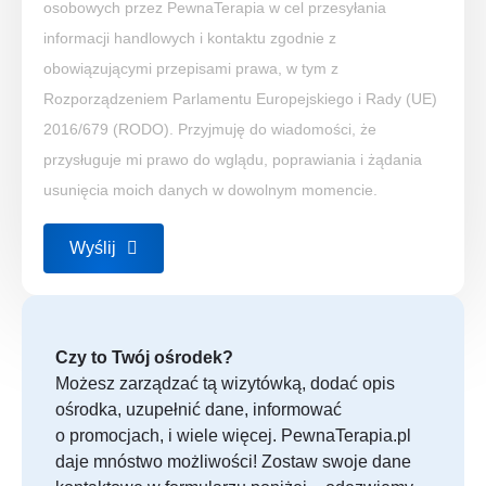
osobowych przez PewnaTerapia w cel przesyłania
informacji handlowych i kontaktu zgodnie z
obowiązującymi przepisami prawa, w tym z
Rozporządzeniem Parlamentu Europejskiego i Rady (UE)
2016/679 (RODO). Przyjmuję do wiadomości, że
przysługuje mi prawo do wglądu, poprawiania i żądania
usunięcia moich danych w dowolnym momencie.
Wyślij
Czy to Twój ośrodek?
Możesz zarządzać tą wizytówką, dodać opis
ośrodka, uzupełnić dane, informować
o promocjach, i wiele więcej. PewnaTerapia.pl
daje mnóstwo możliwości! Zostaw swoje dane