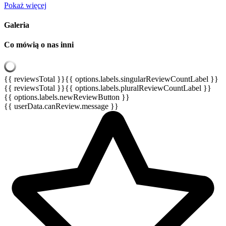
Pokaż więcej
Galeria
Co mówią o nas inni
{{ reviewsTotal }}
{{ options.labels.singularReviewCountLabel }}
{{ reviewsTotal }}
{{ options.labels.pluralReviewCountLabel }}
{{ options.labels.newReviewButton }}
{{ userData.canReview.message }}