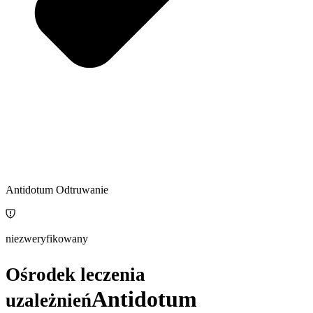
Antidotum Odtruwanie
niezweryfikowany
Ośrodek leczenia
Antidotum
uzależnień