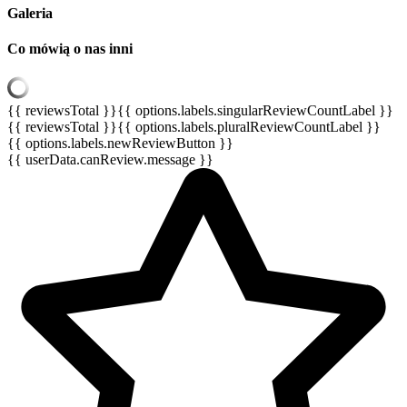
Galeria
Co mówią o nas inni
{{ reviewsTotal }}
{{ options.labels.singularReviewCountLabel }}
{{ reviewsTotal }}
{{ options.labels.pluralReviewCountLabel }}
{{ options.labels.newReviewButton }}
{{ userData.canReview.message }}